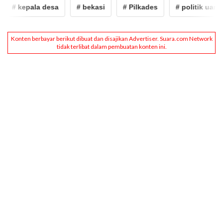
# kepala desa
# bekasi
# Pilkades
# politik uang