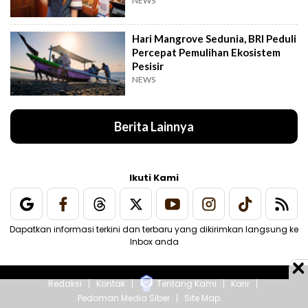
NEWS
Hari Mangrove Sedunia, BRI Peduli
Percepat Pemulihan Ekosistem
Pesisir
NEWS
Berita Lainnya
Ikuti Kami
Dapatkan informasi terkini dan terbaru yang dikirimkan langsung ke
Inbox anda
Redaksi
Kontak
Tentang Kami
Karir
Pedoman Media Siber
Site Map