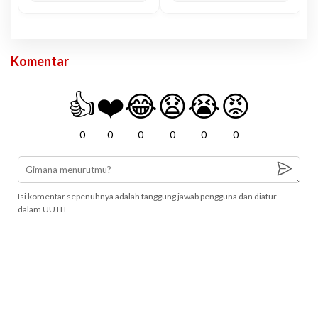
Komentar
👍
❤️
😂
😧
😭
😡
0
0
0
0
0
0
Isi komentar sepenuhnya adalah tanggung jawab pengguna dan diatur
dalam UU ITE