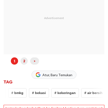
1
2
>
Atur, Baru Temukan
TAG
# bmkg
# bekasi
# kekeringan
# air bersih