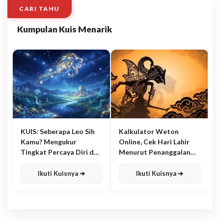
CARI TAHU
Kumpulan Kuis Menarik
KUIS: Seberapa Leo Sih
Kalkulator Weton
Kamu? Mengukur
Online, Cek Hari Lahir
Tingkat Percaya Diri dan
Menurut Penanggalan
Karisma
Jawa
Ikuti Kuisnya ➔
Ikuti Kuisnya ➔