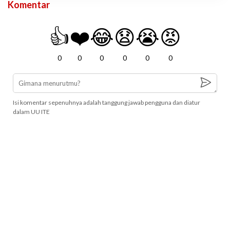
Komentar
👍
❤️
😂
😧
😭
😡
0
0
0
0
0
0
Isi komentar sepenuhnya adalah tanggung jawab pengguna dan diatur
dalam UU ITE