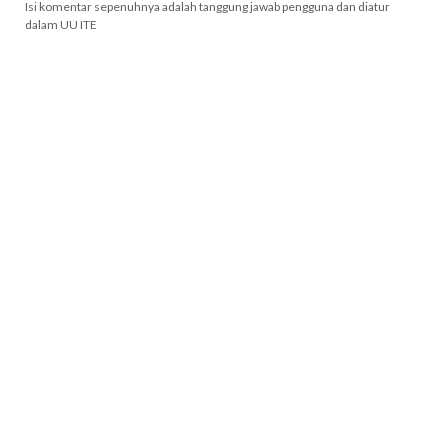
Isi komentar sepenuhnya adalah tanggung jawab pengguna dan diatur
dalam UU ITE