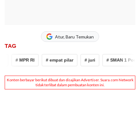
Atur, Baru Temukan
TAG
# MPR RI
# empat pilar
# juri
# SMAN 1 Pontian