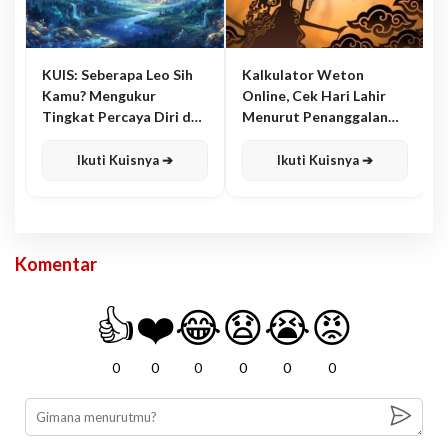
KUIS: Seberapa Leo Sih
Kalkulator Weton
Kamu? Mengukur
Online, Cek Hari Lahir
Tingkat Percaya Diri dan
Menurut Penanggalan
Karisma
Jawa
Ikuti Kuisnya ➔
Ikuti Kuisnya ➔
Komentar
👍
❤️
😂
😧
😭
😡
0
0
0
0
0
0