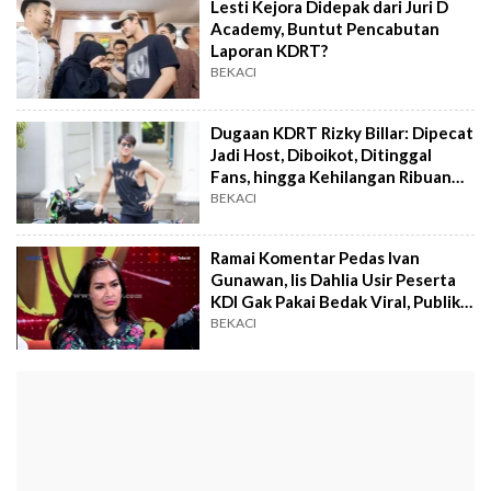
Lesti Kejora Didepak dari Juri D
Academy, Buntut Pencabutan
Laporan KDRT?
BEKACI
Dugaan KDRT Rizky Billar: Dipecat
Jadi Host, Diboikot, Ditinggal
Fans, hingga Kehilangan Ribuan
Subscriber
BEKACI
Ramai Komentar Pedas Ivan
Gunawan, Iis Dahlia Usir Peserta
KDI Gak Pakai Bedak Viral, Publik:
Enggak Punya Hati
BEKACI