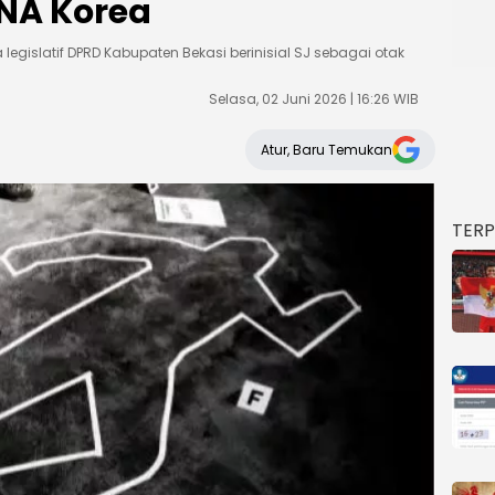
A Korea
egislatif DPRD Kabupaten Bekasi berinisial SJ sebagai otak
Selasa, 02 Juni 2026 | 16:26 WIB
Atur, Baru Temukan
TER