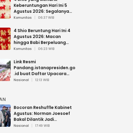
Keberuntungan Hari Ini 5
Agustus 2026: Segalanya
Berjalan Lancar
Komunitas
06:37 WIB
4 Shio Beruntung Hari Ini 4
Agustus 2026: Macan
hingga Babi Berpeluang
Dapat Kabar Baik
Komunitas
06:23 WIB
Link Resmi
Pandang.istanapresiden.go
.id buat Daftar Upacara
Bendera HUT RI di Istana
Nasional
12:13 WIB
Negara
HAN
Bocoran Reshuffle Kabinet
Agustus: Norman Joesoef
Bakal Dilantik Jadi
Wamenhan RI
Nasional
17:49 WIB