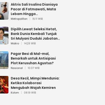
Aktris Sali Irsalina Dianiaya
Pacar di Fatmawati, Mata
Lebam Hingga
Diselamatkan Polantas
Metropolitan
15:11 WIB
Dipilih Lewat Seleksi Ketat,
Bank Dunia Kembali Tunjuk
Sri Mulyani Duduki Jabatan
Strategis
Makro
14:29 WIB
Pagar Besi di Mal-mal,
Benarkah untuk Antisipasi
Plot Kerusuhan Agustus?
Nasional
10:37 WIB
Desa Kecil, Mimpi Mendunia:
Ketika Kolaborasi
Mengubah Wajah Kemiren
Kolom
08:19 WIB