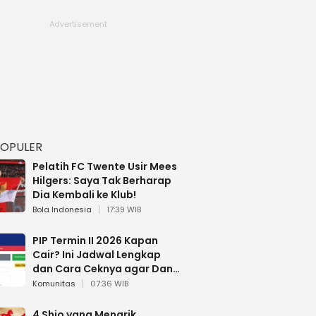
POPULER
Pelatih FC Twente Usir Mees
Hilgers: Saya Tak Berharap
Dia Kembali ke Klub!
Bola Indonesia
17:39 WIB
PIP Termin II 2026 Kapan
Cair? Ini Jadwal Lengkap
dan Cara Ceknya agar Dana
Tidak Hangus!
Komunitas
07:36 WIB
4 Shio yang Menarik