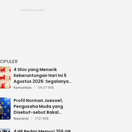
POPULER
4 Shio yang Menarik
Keberuntungan Hari Ini 5
Agustus 2026: Segalanya
Berjalan Lancar
Komunitas
06:37 WIB
Profil Norman Joesoef,
Pengusaha Muda yang
Disebut-sebut Bakal
Dilantik Jadi Wamenhan RI
Nasional
17:21 WIB
4 HP Redmi Memori 256 GB