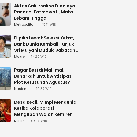
Aktris Sali Irsalina Dianiaya
Pacar di Fatmawati, Mata
Lebam Hingga
Diselamatkan Polantas
Metropolitan
15:11 WIB
Dipilih Lewat Seleksi Ketat,
Bank Dunia Kembali Tunjuk
Sri Mulyani Duduki Jabatan
Strategis
Makro
14:29 WIB
Pagar Besi di Mal-mal,
Benarkah untuk Antisipasi
Plot Kerusuhan Agustus?
Nasional
10:37 WIB
Desa Kecil, Mimpi Mendunia:
Ketika Kolaborasi
Mengubah Wajah Kemiren
Kolom
08:19 WIB