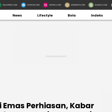
BOLATIMES.COM
HITEKNO.COM
DEWIKU.COM
MOBIMOTO.COM
GUIDEKU.COM
News
Lifestyle
Bola
Indeks
si Emas Perhiasan, Kabar