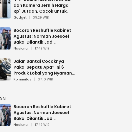
dan Kamera Jernih Harga
Rp1 Jutaan, Cocok untuk
Multitasking
Gadget
09:29 WIB
Bocoran Reshuffle Kabinet
Agustus: Norman Joesoef
Bakal Dilantik Jadi
Wamenhan RI
Nasional
17:49 WIB
Jalan Santai Cocoknya
Pakai Sepatu Apa? Ini 6
Produk Lokal yang Nyaman
Buat 17 Agustusan
Komunitas
07:10 WIB
HAN
Bocoran Reshuffle Kabinet
Agustus: Norman Joesoef
Bakal Dilantik Jadi
Wamenhan RI
Nasional
17:49 WIB