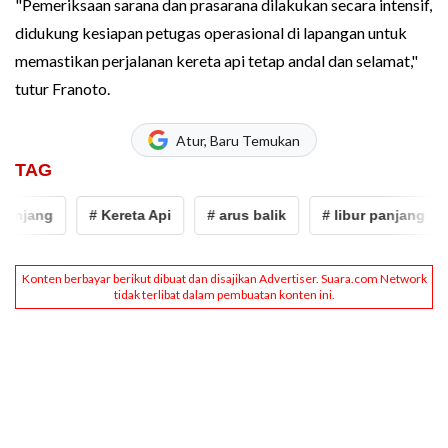
"Pemeriksaan sarana dan prasarana dilakukan secara intensif,
didukung kesiapan petugas operasional di lapangan untuk
memastikan perjalanan kereta api tetap andal dan selamat,"
tutur Franoto.
Atur, Baru Temukan
TAG
anjang
# Kereta Api
# arus balik
# libur panjang