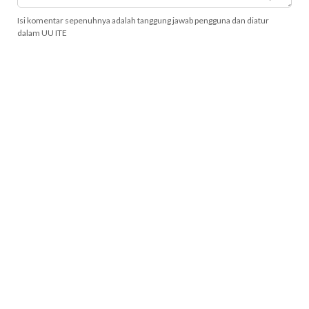
Isi komentar sepenuhnya adalah tanggung jawab pengguna dan diatur
dalam UU ITE