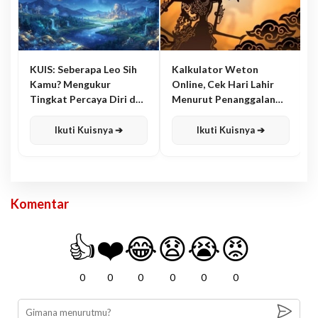
KUIS: Seberapa Leo Sih
Kalkulator Weton
Kamu? Mengukur
Online, Cek Hari Lahir
Tingkat Percaya Diri dan
Menurut Penanggalan
Karisma
Jawa
Ikuti Kuisnya ➔
Ikuti Kuisnya ➔
Komentar
👍
❤️
😂
😧
😭
😡
0
0
0
0
0
0