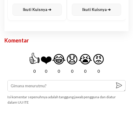
Karisma
Jawa
Ikuti Kuisnya ➔
Ikuti Kuisnya ➔
Komentar
👍
❤️
😂
😧
😭
😡
0
0
0
0
0
0
Isi komentar sepenuhnya adalah tanggung jawab pengguna dan diatur
dalam UU ITE