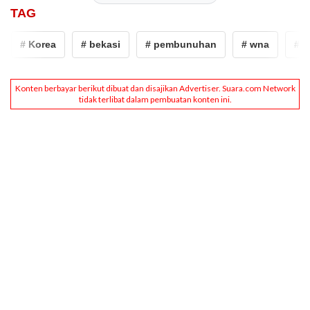
TAG
# Korea
# bekasi
# pembunuhan
# wna
# Ko