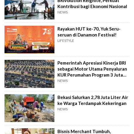
BRIvolution Reignite, Perkuat
Kontribusi bagi Ekonomi Nasional
NEWS
Rayakan HUT ke-70, Yuk Seru-
seruan di Danamon Festival!
LIFESTYLE
Pemerintah Apresiasi Kinerja BRI
sebagai Motor Utama Penyaluran
KUR Perumahan Program 3 Juta
Rumah
NEWS
Bekasi Salurkan 2,78 Juta Liter Air
ke Warga Terdampak Kekeringan
NEWS
Bisnis Merchant Tumbuh,