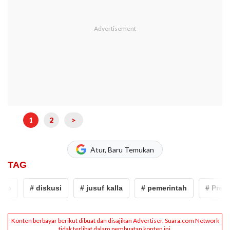
1
2
>
Atur, Baru Temukan
TAG
o
# diskusi
# jusuf kalla
# pemerintah
# Presid