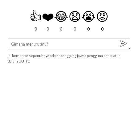
👍
❤️
😂
😧
😭
😡
0
0
0
0
0
0
Isi komentar sepenuhnya adalah tanggung jawab pengguna dan diatur
dalam UU ITE