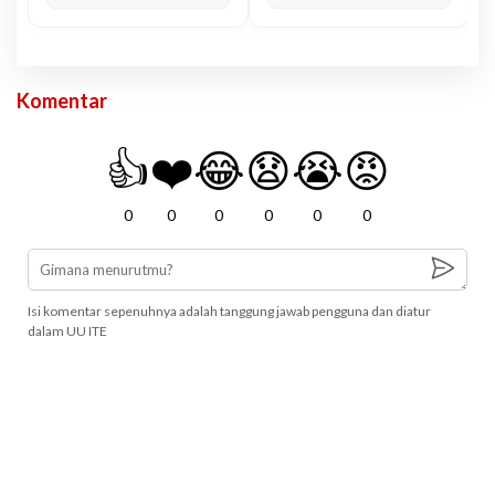
Komentar
👍
❤️
😂
😧
😭
😡
0
0
0
0
0
0
Isi komentar sepenuhnya adalah tanggung jawab pengguna dan diatur
dalam UU ITE