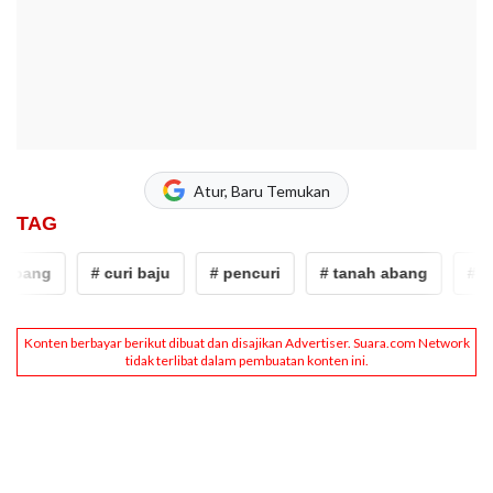
Atur, Baru Temukan
TAG
abang
# curi baju
# pencuri
# tanah abang
# cur