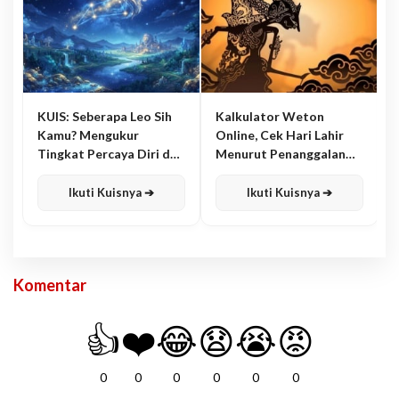
KUIS: Seberapa Leo Sih
Kalkulator Weton
Kamu? Mengukur
Online, Cek Hari Lahir
Tingkat Percaya Diri dan
Menurut Penanggalan
Karisma
Jawa
Ikuti Kuisnya ➔
Ikuti Kuisnya ➔
Komentar
👍
❤️
😂
😧
😭
😡
0
0
0
0
0
0