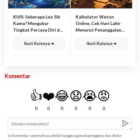
KUIS: Seberapa Leo Sih
Kalkulator Weton
Kamu? Mengukur
Online, Cek Hari Lahir
Tingkat Percaya Diri dan
Menurut Penanggalan
Karisma
Jawa
Ikuti Kuisnya ➔
Ikuti Kuisnya ➔
Komentar
👍
❤️
😂
😧
😭
😡
0
0
0
0
0
0
Isi komentar sepenuhnya adalah tanggung jawab pengguna dan diatur