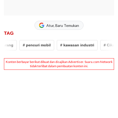
Atur, Baru Temukan
TAG
karang
# pencuri mobil
# kawasan industri
# Cikaran