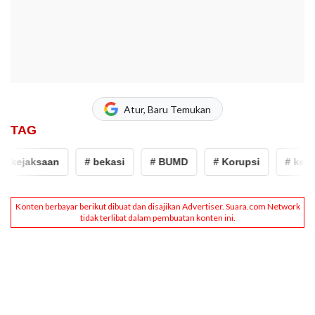
Atur, Baru Temukan
TAG
 kejaksaan
# bekasi
# BUMD
# Korupsi
# kejak