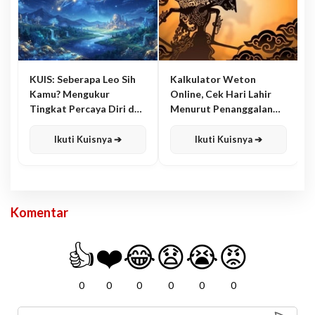
KUIS: Seberapa Leo Sih
Kalkulator Weton
Kamu? Mengukur
Online, Cek Hari Lahir
Tingkat Percaya Diri dan
Menurut Penanggalan
Karisma
Jawa
Ikuti Kuisnya ➔
Ikuti Kuisnya ➔
Komentar
👍
❤️
😂
😧
😭
😡
0
0
0
0
0
0