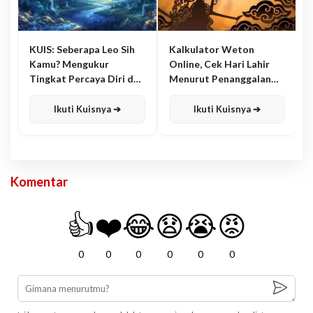
KUIS: Seberapa Leo Sih
Kalkulator Weton
Kamu? Mengukur
Online, Cek Hari Lahir
Tingkat Percaya Diri dan
Menurut Penanggalan
Karisma
Jawa
Ikuti Kuisnya ➔
Ikuti Kuisnya ➔
Komentar
👍
❤️
😂
😧
😭
😡
0
0
0
0
0
0