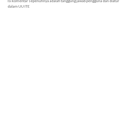
Isi komentar sepenuhnya adalah tanggung jawab pengguna dan diatur
dalam UU ITE