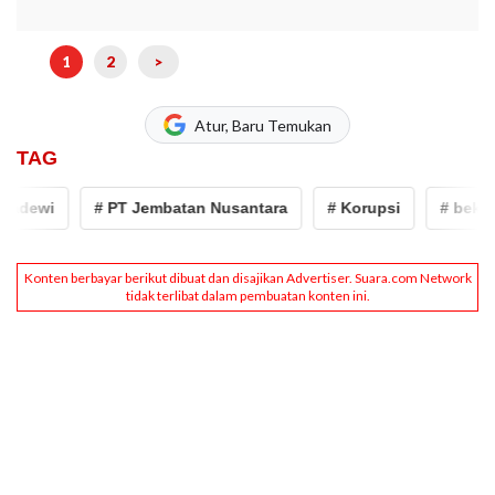
1
2
>
Atur, Baru Temukan
TAG
dewi
# PT Jembatan Nusantara
# Korupsi
# bekasi