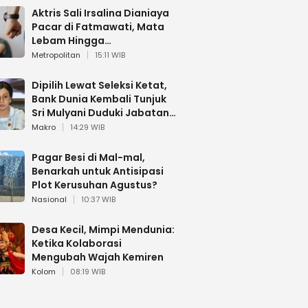
Aktris Sali Irsalina Dianiaya
Pacar di Fatmawati, Mata
Lebam Hingga
Diselamatkan Polantas
Metropolitan
15:11 WIB
Dipilih Lewat Seleksi Ketat,
Bank Dunia Kembali Tunjuk
Sri Mulyani Duduki Jabatan
Strategis
Makro
14:29 WIB
Pagar Besi di Mal-mal,
Benarkah untuk Antisipasi
Plot Kerusuhan Agustus?
Nasional
10:37 WIB
Desa Kecil, Mimpi Mendunia:
Ketika Kolaborasi
Mengubah Wajah Kemiren
Kolom
08:19 WIB