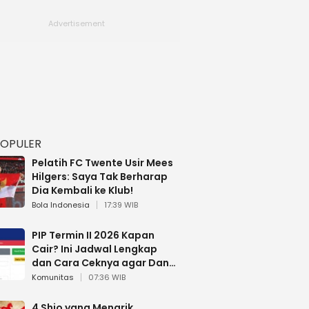
POPULER
Pelatih FC Twente Usir Mees
Hilgers: Saya Tak Berharap
Dia Kembali ke Klub!
Bola Indonesia
17:39 WIB
PIP Termin II 2026 Kapan
Cair? Ini Jadwal Lengkap
dan Cara Ceknya agar Dana
Tidak Hangus!
Komunitas
07:36 WIB
4 Shio yang Menarik