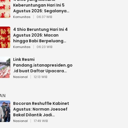
Keberuntungan Hari Ini 5
Agustus 2026: Segalanya
Berjalan Lancar
Komunitas
06:37 WIB
4 Shio Beruntung Hari Ini 4
Agustus 2026: Macan
hingga Babi Berpeluang
Dapat Kabar Baik
Komunitas
06:23 WIB
Link Resmi
Pandang.istanapresiden.go
.id buat Daftar Upacara
Bendera HUT RI di Istana
Nasional
12:13 WIB
Negara
HAN
Bocoran Reshuffle Kabinet
Agustus: Norman Joesoef
Bakal Dilantik Jadi
Wamenhan RI
Nasional
17:49 WIB