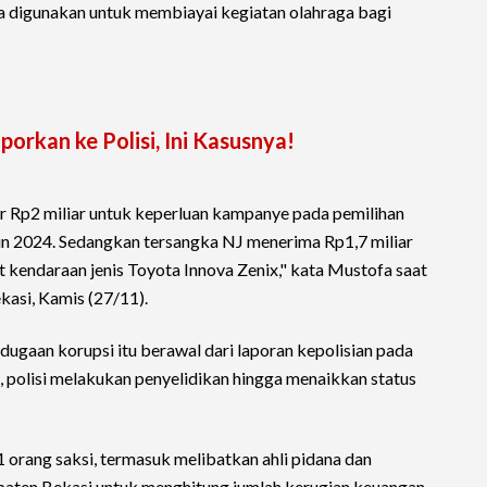
a digunakan untuk membiayai kegiatan olahraga bagi
orkan ke Polisi, Ini Kasusnya!
r Rp2 miliar untuk keperluan kampanye pada pemilihan
hun 2024. Sedangkan tersangka NJ menerima Rp1,7 miliar
 kendaraan jenis Toyota Innova Zenix," kata Mustofa saat
kasi, Kamis (27/11).
ugaan korupsi itu berawal dari laporan kepolisian pada
, polisi melakukan penyelidikan hingga menaikkan status
 orang saksi, termasuk melibatkan ahli pidana dan
paten Bekasi untuk menghitung jumlah kerugian keuangan