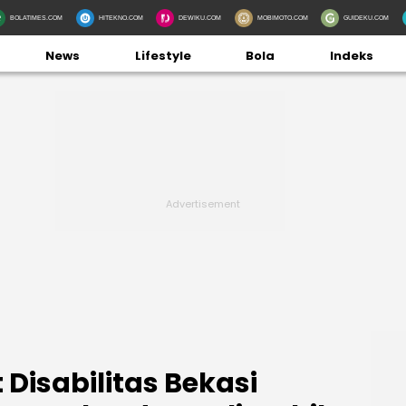
BOLATIMES.COM
HITEKNO.COM
DEWIKU.COM
MOBIMOTO.COM
GUIDEKU.COM
News
Lifestyle
Bola
Indeks
 Disabilitas Bekasi