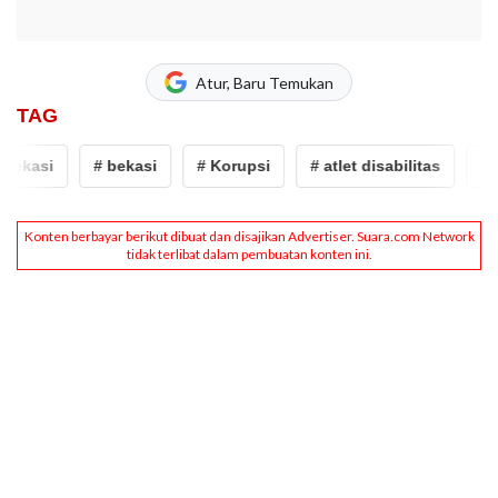
Atur, Baru Temukan
TAG
ekasi
# bekasi
# Korupsi
# atlet disabilitas
# K