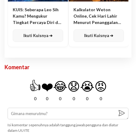
KUIS: Seberapa Leo Sih
Kalkulator Weton
Kamu? Mengukur
Online, Cek Hari Lahir
Tingkat Percaya Diri dan
Menurut Penanggalan
Karisma
Jawa
Ikuti Kuisnya ➔
Ikuti Kuisnya ➔
Komentar
👍
❤️
😂
😧
😭
😡
0
0
0
0
0
0
Isi komentar sepenuhnya adalah tanggung jawab pengguna dan diatur
dalam UU ITE