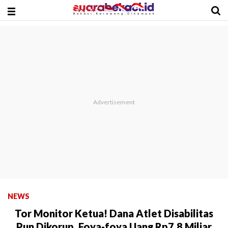
NEWS
Tor Monitor Ketua! Dana Atlet Disabilitas
Pun Dikorup, Foya-foya Uang Rp7,8 Miliar