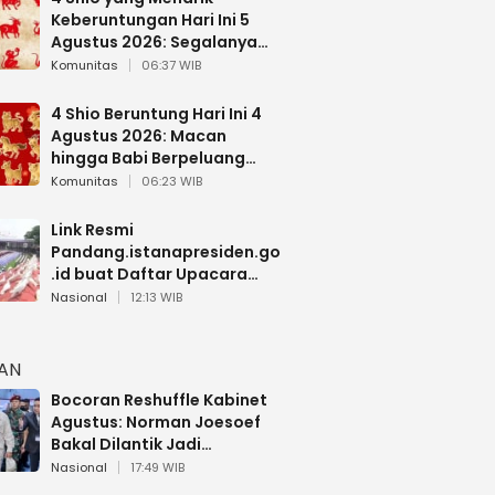
Keberuntungan Hari Ini 5
Agustus 2026: Segalanya
Berjalan Lancar
Komunitas
06:37 WIB
4 Shio Beruntung Hari Ini 4
Agustus 2026: Macan
hingga Babi Berpeluang
Dapat Kabar Baik
Komunitas
06:23 WIB
Link Resmi
Pandang.istanapresiden.go
.id buat Daftar Upacara
Bendera HUT RI di Istana
Nasional
12:13 WIB
Negara
HAN
Bocoran Reshuffle Kabinet
Agustus: Norman Joesoef
Bakal Dilantik Jadi
Wamenhan RI
Nasional
17:49 WIB