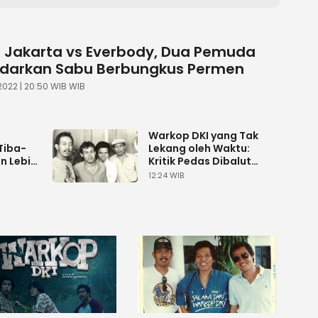
m Jakarta vs Everbody, Dua Pemuda
Edarkan Sabu Berbungkus Permen
022 | 20:50 WIB WIB
Warkop DKI yang Tak
Tiba-
Lekang oleh Waktu:
en Lebih
Kritik Pedas Dibalut
Satir Komedi
12:24 WIB
 Ahmad