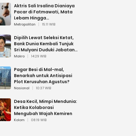
Aktris Sali Irsalina Dianiaya
Pacar di Fatmawati, Mata
Lebam Hingga
Diselamatkan Polantas
Metropolitan
15:11 WIB
Dipilih Lewat Seleksi Ketat,
Bank Dunia Kembali Tunjuk
Sri Mulyani Duduki Jabatan
Strategis
Makro
14:29 WIB
Pagar Besi di Mal-mal,
Benarkah untuk Antisipasi
Plot Kerusuhan Agustus?
Nasional
10:37 WIB
Desa Kecil, Mimpi Mendunia:
Ketika Kolaborasi
Mengubah Wajah Kemiren
Kolom
08:19 WIB