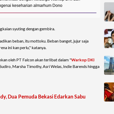
ngenai keseharian almarhum Dono
gkaian syuting dengan gembira.
dikan beban, itu mottoku. Beban banget, jujur saja
ena ini kan perlu," katanya.
mkan oleh PT Falcon akan terlibat dalam "
Warkop DKI
 Sudiro, Marsha Timothy, Asri Welas, Indie Barends hingga
ody, Dua Pemuda Bekasi Edarkan Sabu