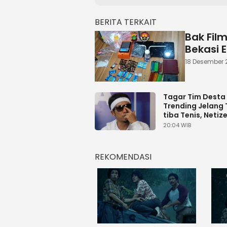
BERITA TERKAIT
Bak Fil
Bekasi 
18 Desember 2
Tagar Tim Desta
Trending Jelang 
tiba Tenis, Netiz
Dukung Botuna
20:04 WIB
Dibanding Raffi
REKOMENDASI