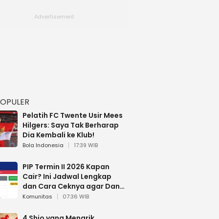
POPULER
Pelatih FC Twente Usir Mees
Hilgers: Saya Tak Berharap
Dia Kembali ke Klub!
Bola Indonesia
17:39 WIB
PIP Termin II 2026 Kapan
Cair? Ini Jadwal Lengkap
dan Cara Ceknya agar Dana
Tidak Hangus!
Komunitas
07:36 WIB
4 Shio yang Menarik