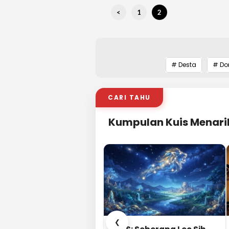
<
1
2
# Desta
# Do
CARI TAHU
Kumpulan Kuis Menari
❮