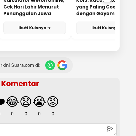
Kalkulator Weton Online,
KUIS: Kacamata Apa
Cek Hari Lahir Menurut
yang Paling Cocok
Penanggalan Jawa
dengan Gayamu?
Ikuti Kuisnya ➔
Ikuti Kuisnya ➔
terkini Suara.com di:
Komentar
️
😂
😧
😭
😡
0
0
0
0
0