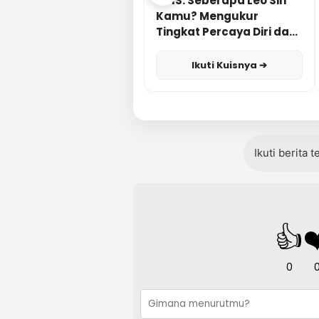
KUIS: Seberapa Leo Sih
Kamu? Mengukur
Tingkat Percaya Diri dan
Karisma
Ikuti Kuisnya ➔
Ikuti berita 
👍
❤
0