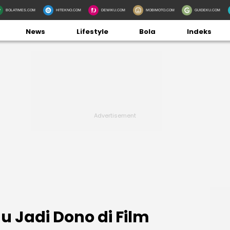
BOLATIMES.COM
HITEKNO.COM
DEWIKU.COM
MOBIMOTO.COM
GUIDEKU.COM
News
Lifestyle
Bola
Indeks
 Jadi Dono di Film