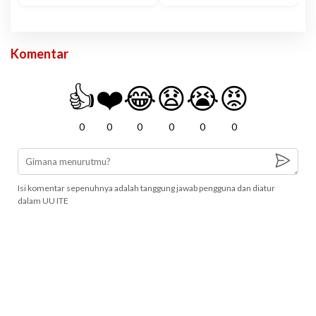
Komentar
👍
❤️
😂
😧
😭
😡
0
0
0
0
0
0
Isi komentar sepenuhnya adalah tanggung jawab pengguna dan diatur
dalam UU ITE