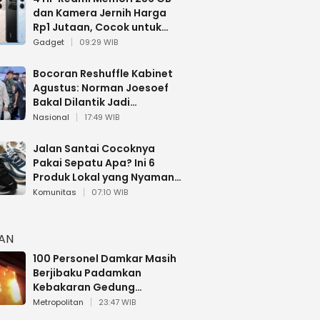
dan Kamera Jernih Harga
Rp1 Jutaan, Cocok untuk
Multitasking
Gadget
09:29 WIB
Bocoran Reshuffle Kabinet
Agustus: Norman Joesoef
Bakal Dilantik Jadi
Wamenhan RI
Nasional
17:49 WIB
Jalan Santai Cocoknya
Pakai Sepatu Apa? Ini 6
Produk Lokal yang Nyaman
Buat 17 Agustusan
Komunitas
07:10 WIB
HAN
100 Personel Damkar Masih
Berjibaku Padamkan
Kebakaran Gedung
Bapenda DKI
Metropolitan
23:47 WIB