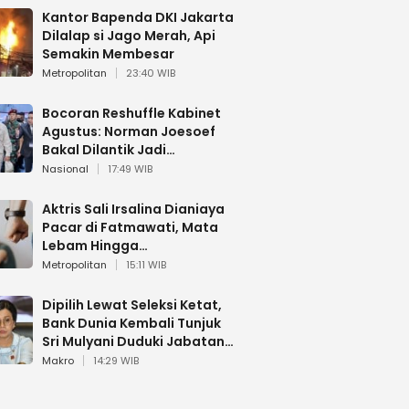
Kantor Bapenda DKI Jakarta
Dilalap si Jago Merah, Api
Semakin Membesar
Metropolitan
23:40 WIB
Bocoran Reshuffle Kabinet
Agustus: Norman Joesoef
Bakal Dilantik Jadi
Wamenhan RI
Nasional
17:49 WIB
Aktris Sali Irsalina Dianiaya
Pacar di Fatmawati, Mata
Lebam Hingga
Diselamatkan Polantas
Metropolitan
15:11 WIB
Dipilih Lewat Seleksi Ketat,
Bank Dunia Kembali Tunjuk
Sri Mulyani Duduki Jabatan
Strategis
Makro
14:29 WIB