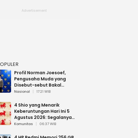
POPULER
Profil Norman Joesoef,
Pengusaha Muda yang
Disebut-sebut Bakal
Dilantik Jadi Wamenhan RI
Nasional
17:21 WIB
4 Shio yang Menarik
Keberuntungan Hari Ini 5
Agustus 2026: Segalanya
Berjalan Lancar
Komunitas
06:37 WIB
4 HP Redmi Memori 256 GB