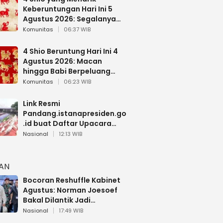
Keberuntungan Hari Ini 5
Agustus 2026: Segalanya
Berjalan Lancar
Komunitas
06:37 WIB
4 Shio Beruntung Hari Ini 4
Agustus 2026: Macan
hingga Babi Berpeluang
Dapat Kabar Baik
Komunitas
06:23 WIB
Link Resmi
Pandang.istanapresiden.go
.id buat Daftar Upacara
Bendera HUT RI di Istana
Nasional
12:13 WIB
Negara
HAN
Bocoran Reshuffle Kabinet
Agustus: Norman Joesoef
Bakal Dilantik Jadi
Wamenhan RI
Nasional
17:49 WIB