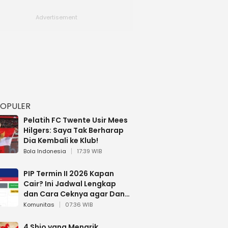
POPULER
Pelatih FC Twente Usir Mees
Hilgers: Saya Tak Berharap
Dia Kembali ke Klub!
Bola Indonesia
17:39 WIB
PIP Termin II 2026 Kapan
Cair? Ini Jadwal Lengkap
dan Cara Ceknya agar Dana
Tidak Hangus!
Komunitas
07:36 WIB
4 Shio yang Menarik