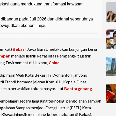
ekasi guna mendukung transformasi kawasan
 dibangun pada Juli 2026 dan didanai sepenuhnya
ewujudkan ekonomi hijau.
Pemkot)
Bekasi
, Jawa Barat, melakukan kunjungan kerja
ampah
menjadi listrik ke fasilitas Pembangkit Listrik
eng Environment di Huzhou,
China
.
 dipimpin Wali Kota Bekasi Tri Adhianto Tjahyono
 Efendi bersama jajaran Komisi II, Kepala Dinas
 serta perwakilan tokoh masyarakat
Bantargebang
.
empelajari secara langsung teknologi pengolahan sampah
golahan Sampah menjadi Energi Listrik (PSEL) Kota
 Kiswatiningsih menjelang keberangkatan di Bekasi,