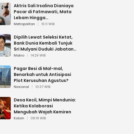
Aktris Sali Irsalina Dianiaya
Pacar di Fatmawati, Mata
Lebam Hingga
Diselamatkan Polantas
Metropolitan
15:11 WIB
Dipilih Lewat Seleksi Ketat,
Bank Dunia Kembali Tunjuk
Sri Mulyani Duduki Jabatan
Strategis
Makro
14:29 WIB
Pagar Besi di Mal-mal,
Benarkah untuk Antisipasi
Plot Kerusuhan Agustus?
Nasional
10:37 WIB
Desa Kecil, Mimpi Mendunia:
Ketika Kolaborasi
Mengubah Wajah Kemiren
Kolom
08:19 WIB