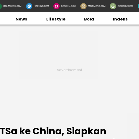
BOLATIMES.COM
HITEKNO.COM
DEWIKU.COM
MOBIMOTO.COM
GUIDEKU.COM
News
Lifestyle
Bola
Indeks
LTSa ke China, Siapkan