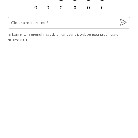
0
0
0
0
0
0
Isi komentar sepenuhnya adalah tanggung jawab pengguna dan diatur
dalam UU ITE