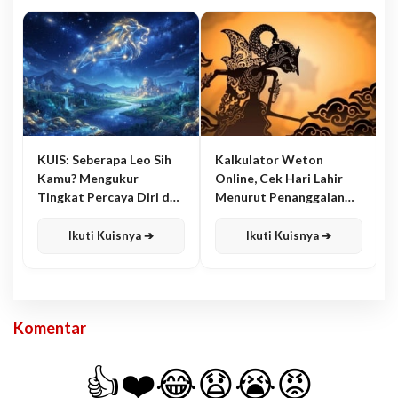
KUIS: Seberapa Leo Sih
Kalkulator Weton
Kamu? Mengukur
Online, Cek Hari Lahir
Tingkat Percaya Diri dan
Menurut Penanggalan
Karisma
Jawa
Ikuti Kuisnya ➔
Ikuti Kuisnya ➔
Komentar
👍
❤️
😂
😧
😭
😡