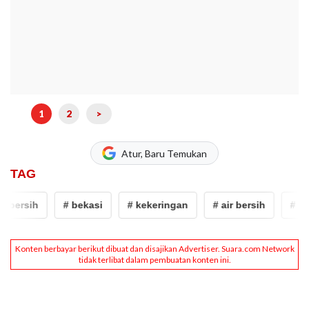
1
2
>
Atur, Baru Temukan
TAG
r bersih
# bekasi
# kekeringan
# air bersih
# bek