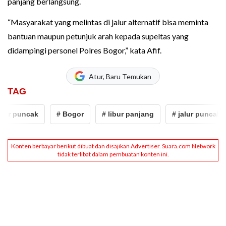
panjang berlangsung.
“Masyarakat yang melintas di jalur alternatif bisa meminta
bantuan maupun petunjuk arah kepada supeltas yang
didampingi personel Polres Bogor,” kata Afif.
Atur, Baru Temukan
TAG
lur puncak
# Bogor
# libur panjang
# jalur puncak