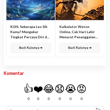
KUIS: Seberapa Leo Sih
Kalkulator Weton
Kamu? Mengukur
Online, Cek Hari Lahir
Tingkat Percaya Diri dan
Menurut Penanggalan
Karisma
Jawa
Ikuti Kuisnya ➔
Ikuti Kuisnya ➔
Komentar
👍
❤️
😂
😧
😭
😡
0
0
0
0
0
0