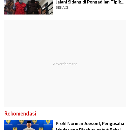
Jalani Sidang di Pengadilan Tipikor
Bandung
BEKACI
Rekomendasi
Profil Norman Joesoef, Pengusaha
Muda yang Disebut-sebut Bakal