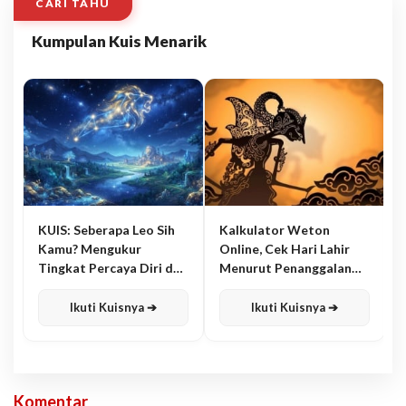
CARI TAHU
Kumpulan Kuis Menarik
KUIS: Seberapa Leo Sih
Kalkulator Weton
Kamu? Mengukur
Online, Cek Hari Lahir
Tingkat Percaya Diri dan
Menurut Penanggalan
Karisma
Jawa
Ikuti Kuisnya ➔
Ikuti Kuisnya ➔
Komentar