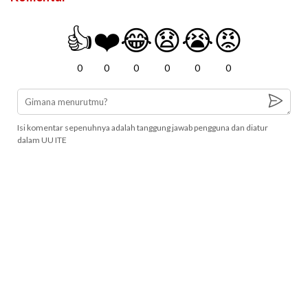
👍
❤️
😂
😧
😭
😡
0
0
0
0
0
0
Isi komentar sepenuhnya adalah tanggung jawab pengguna dan diatur
dalam UU ITE