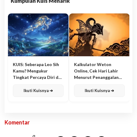
Kumpulan Kuis Menarik
KUIS: Seberapa Leo Sih
Kalkulator Weton
Kamu? Mengukur
Online, Cek Hari Lahir
Tingkat Percaya Diri dan
Menurut Penanggalan
Karisma
Jawa
Ikuti Kuisnya ➔
Ikuti Kuisnya ➔
Komentar