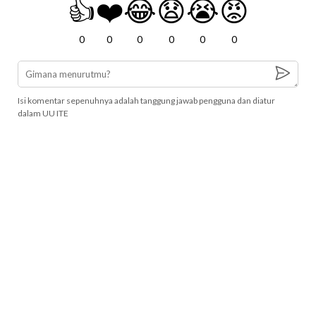
👍
❤️
😂
😧
😭
😡
0
0
0
0
0
0
Isi komentar sepenuhnya adalah tanggung jawab pengguna dan diatur
dalam UU ITE