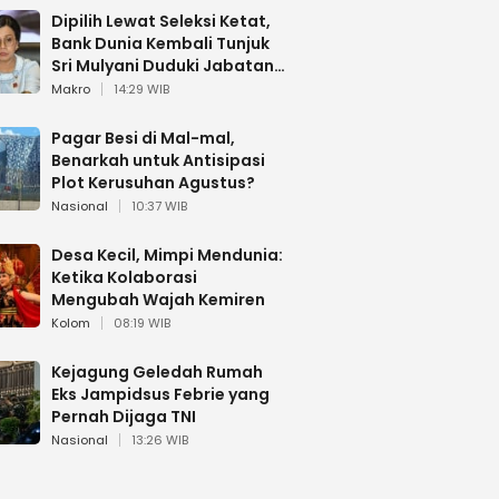
Dipilih Lewat Seleksi Ketat,
Bank Dunia Kembali Tunjuk
Sri Mulyani Duduki Jabatan
Strategis
Makro
14:29 WIB
Pagar Besi di Mal-mal,
Benarkah untuk Antisipasi
Plot Kerusuhan Agustus?
Nasional
10:37 WIB
Desa Kecil, Mimpi Mendunia:
Ketika Kolaborasi
Mengubah Wajah Kemiren
Kolom
08:19 WIB
Kejagung Geledah Rumah
Eks Jampidsus Febrie yang
Pernah Dijaga TNI
Nasional
13:26 WIB