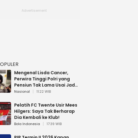
POPULER
Mengenal Lisda Cancer,
Perwira Tinggi Polri yang
Pensiun Tak Lama Usai Jadi
Brigjen
Nasional
11:22 WIB
Pelatih FC Twente Usir Mees
Hilgers: Saya Tak Berharap
Dia Kembali ke Klub!
Bola Indonesia
17:39 WIB
PIP Termin II 2026 Kapan