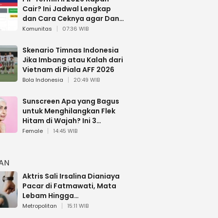
Cair? Ini Jadwal Lengkap
dan Cara Ceknya agar Dana
Tidak Hangus!
Komunitas
07:36 WIB
Skenario Timnas Indonesia
Jika Imbang atau Kalah dari
Vietnam di Piala AFF 2026
Bola Indonesia
20:49 WIB
Sunscreen Apa yang Bagus
untuk Menghilangkan Flek
Hitam di Wajah? Ini 3
Rekomendasi sesuai Review
Female
14:45 WIB
HAN
Aktris Sali Irsalina Dianiaya
Pacar di Fatmawati, Mata
Lebam Hingga
Diselamatkan Polantas
Metropolitan
15:11 WIB