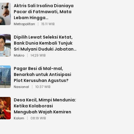
Aktris Sali Irsalina Dianiaya
Pacar di Fatmawati, Mata
Lebam Hingga
Diselamatkan Polantas
Metropolitan
15:11 WIB
Dipilih Lewat Seleksi Ketat,
Bank Dunia Kembali Tunjuk
Sri Mulyani Duduki Jabatan
Strategis
Makro
14:29 WIB
Pagar Besi di Mal-mal,
Benarkah untuk Antisipasi
Plot Kerusuhan Agustus?
Nasional
10:37 WIB
Desa Kecil, Mimpi Mendunia:
Ketika Kolaborasi
Mengubah Wajah Kemiren
Kolom
08:19 WIB