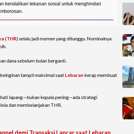
 dan kendalikan tekanan sosial untuk menghindari
emborosan.
ya
(
THR
) selalu jadi momen yang ditunggu. Nominalnya
bih.
san dana sebelum bulan berganti.
a keinginan tampil maksimal saat
Lebaran
kerap membuat
an hati lapang—bukan kepala pening—ada strategi
elola dan membelanjakan THR.
nnel demi Transaksi Lancar saat Lebaran