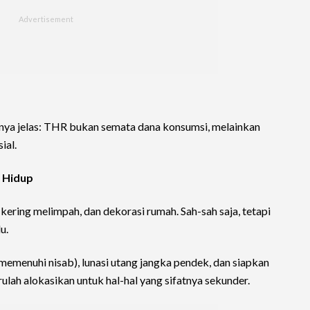
ipnya jelas: THR bukan semata dana konsumsi, melainkan
ial.
a Hidup
kering melimpah, dan dekorasi rumah. Sah-sah saja, tetapi
u.
 memenuhi nisab), lunasi utang jangka pendek, dan siapkan
ulah alokasikan untuk hal-hal yang sifatnya sekunder.