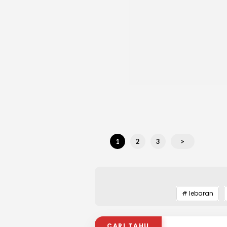
1
2
3
>
# lebaran
CARI TAHU