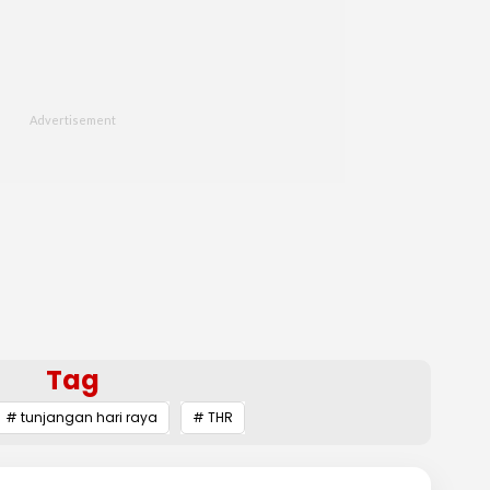
Tag
# tunjangan hari raya
# THR