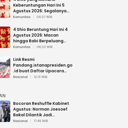
Keberuntungan Hari Ini 5
Agustus 2026: Segalanya
Berjalan Lancar
Komunitas
06:37 WIB
4 Shio Beruntung Hari Ini 4
Agustus 2026: Macan
hingga Babi Berpeluang
Dapat Kabar Baik
Komunitas
06:23 WIB
Link Resmi
Pandang.istanapresiden.go
.id buat Daftar Upacara
Bendera HUT RI di Istana
Nasional
12:13 WIB
Negara
HAN
Bocoran Reshuffle Kabinet
Agustus: Norman Joesoef
Bakal Dilantik Jadi
Wamenhan RI
Nasional
17:49 WIB