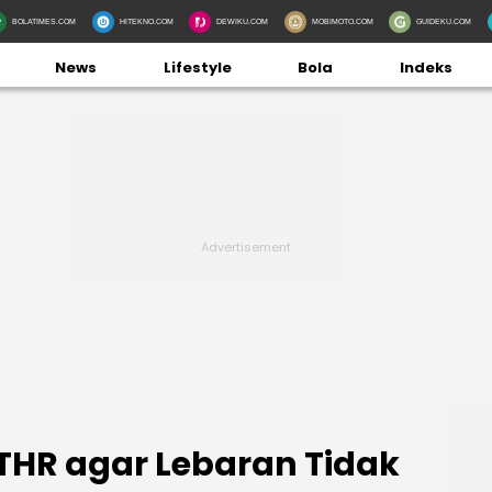
BOLATIMES.COM
HITEKNO.COM
DEWIKU.COM
MOBIMOTO.COM
GUIDEKU.COM
News
Lifestyle
Bola
Indeks
THR agar Lebaran Tidak