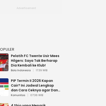
POPULER
Pelatih FC Twente Usir Mees
Hilgers: Saya Tak Berharap
Dia Kembali ke Klub!
Bola Indonesia
17:39 WIB
PIP Termin II 2026 Kapan
Cair? Ini Jadwal Lengkap
dan Cara Ceknya agar Dana
Tidak Hangus!
Komunitas
07:36 WIB
4 Shio yang Menarik