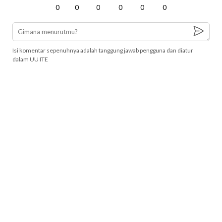
0
0
0
0
0
0
Isi komentar sepenuhnya adalah tanggung jawab pengguna dan diatur
dalam UU ITE