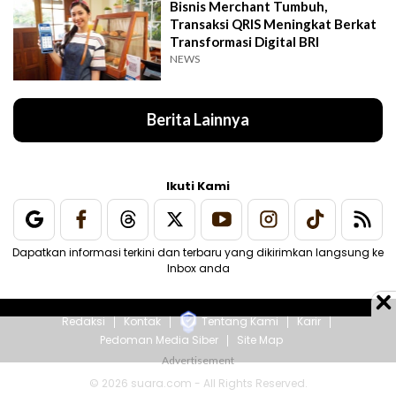
Bisnis Merchant Tumbuh,
Transaksi QRIS Meningkat Berkat
Transformasi Digital BRI
NEWS
Berita Lainnya
Ikuti Kami
Dapatkan informasi terkini dan terbaru yang dikirimkan langsung ke
Inbox anda
Redaksi
Kontak
Tentang Kami
Karir
Pedoman Media Siber
Site Map
© 2026 suara.com - All Rights Reserved.