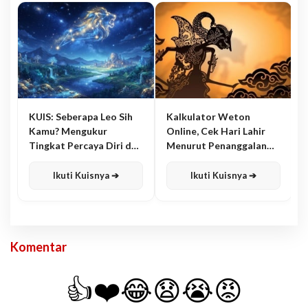
KUIS: Seberapa Leo Sih
Kalkulator Weton
Kamu? Mengukur
Online, Cek Hari Lahir
Tingkat Percaya Diri dan
Menurut Penanggalan
Karisma
Jawa
Ikuti Kuisnya ➔
Ikuti Kuisnya ➔
Komentar
👍
❤️
😂
😧
😭
😡