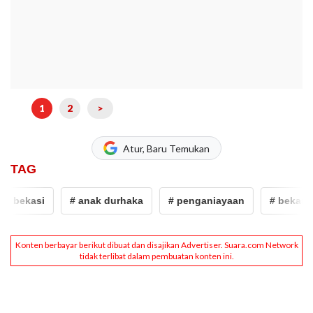
1
2
>
Atur, Baru Temukan
TAG
 bekasi
# anak durhaka
# penganiayaan
# bekasi ti