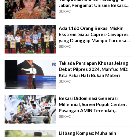
Jabar, Pengamat Unisma Bekasi:
Gak Masuk Akal!
BEKACI
Ada 1160 Orang Bekasi Miskin
Ekstrem, Siapa Capres-Cawapres
yang Dianggap Mampu Turunkan
Tingkat Kemiskinan?
BEKACI
Tak ada Persiapan Khusus Jelang
Debat Pilpres 2024, Mahfud MD:
Kita Pakai Hati Bukan Materi
BEKACI
Bekasi Didominasi Generasi
Millennial, Survei Populi Center:
Pasangan AMIN Terendah,
Prabowo-Gibran Tertinggi?
BEKACI
Litbang Kompas: Muhaimin