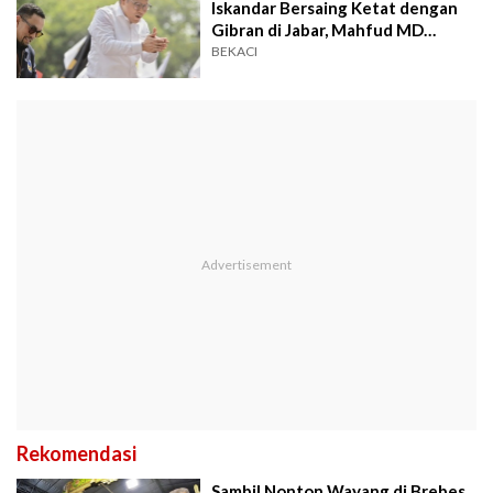
Iskandar Bersaing Ketat dengan
Gibran di Jabar, Mahfud MD
Ketinggalan Jauh
BEKACI
Rekomendasi
Sambil Nonton Wayang di Brebes,