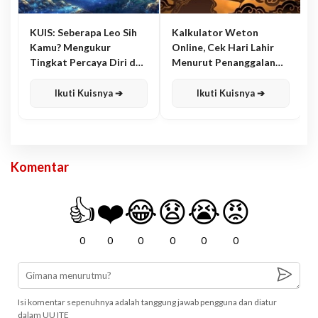
KUIS: Seberapa Leo Sih
Kalkulator Weton
Kamu? Mengukur
Online, Cek Hari Lahir
Tingkat Percaya Diri dan
Menurut Penanggalan
Karisma
Jawa
Ikuti Kuisnya ➔
Ikuti Kuisnya ➔
Komentar
👍
❤️
😂
😧
😭
😡
0
0
0
0
0
0
Isi komentar sepenuhnya adalah tanggung jawab pengguna dan diatur
dalam UU ITE