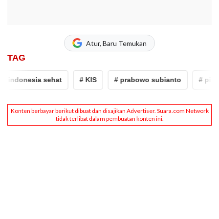
Atur, Baru Temukan
TAG
ndonesia sehat
# KIS
# prabowo subianto
# pilpres 