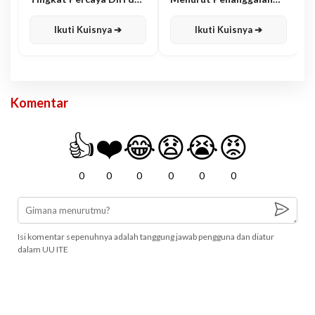
Karisma
Jawa
Ikuti Kuisnya ➔
Ikuti Kuisnya ➔
Komentar
👍
❤️
😂
😧
😭
😡
0
0
0
0
0
0
Isi komentar sepenuhnya adalah tanggung jawab pengguna dan diatur
dalam UU ITE