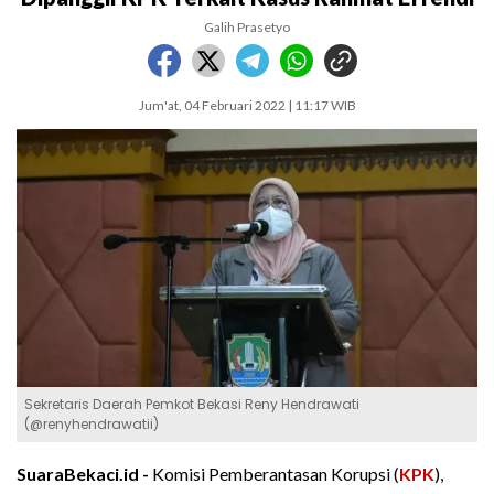
Galih Prasetyo
Jum'at, 04 Februari 2022 | 11:17 WIB
Sekretaris Daerah Pemkot Bekasi Reny Hendrawati
(@renyhendrawatii)
SuaraBekaci.id -
Komisi Pemberantasan Korupsi (
KPK
),