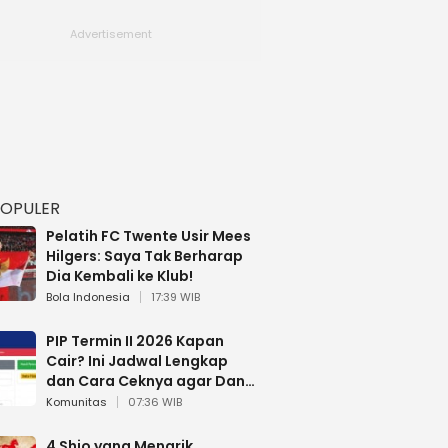
POPULER
Pelatih FC Twente Usir Mees
Hilgers: Saya Tak Berharap
Dia Kembali ke Klub!
Bola Indonesia
17:39 WIB
PIP Termin II 2026 Kapan
Cair? Ini Jadwal Lengkap
dan Cara Ceknya agar Dana
Tidak Hangus!
Komunitas
07:36 WIB
4 Shio yang Menarik