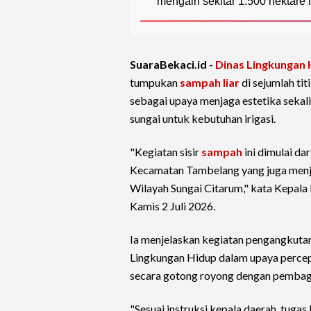
mengairi sekitar 1.500 hektare
SuaraBekaci.id -
Dinas Lingkungan 
tumpukan
sampah liar
di sejumlah ti
sebagai upaya menjaga estetika sekal
sungai untuk kebutuhan irigasi.
"Kegiatan sisir
sampah
ini dimulai d
Kecamatan Tambelang yang juga menjadi
Wilayah Sungai Citarum," kata Kepala
Kamis 2 Juli 2026.
Ia menjelaskan kegiatan pengangkutan
Lingkungan Hidup dalam upaya percepa
secara gotong royong dengan pembagi
"Sesuai instruksi kepala daerah, tuga