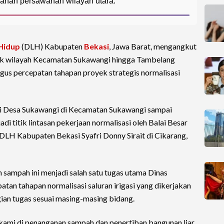
 lahan persawahan wilayah utara.
Hidup
(DLH) Kabupaten
Bekasi
, Jawa Barat, mengangkut
tik wilayah Kecamatan Sukawangi hingga Tambelang
igus percepatan tahapan proyek strategis normalisasi
ari Desa Sukawangi di Kecamatan Sukawangi sampai
 titik lintasan pekerjaan normalisasi oleh Balai Besar
 DLH Kabupaten Bekasi Syafri Donny Sirait di Cikarang,
 sampah ini menjadi salah satu tugas utama Dinas
tan tahapan normalisasi saluran irigasi yang dikerjakan
an tugas sesuai masing-masing bidang.
s kami di penanganan sampah dan penertiban bangunan liar