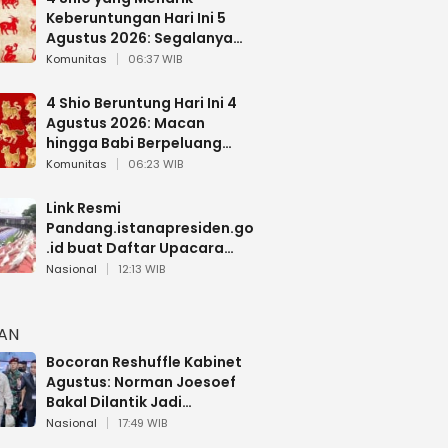
Keberuntungan Hari Ini 5
Agustus 2026: Segalanya
Berjalan Lancar
Komunitas
06:37 WIB
4 Shio Beruntung Hari Ini 4
Agustus 2026: Macan
hingga Babi Berpeluang
Dapat Kabar Baik
Komunitas
06:23 WIB
Link Resmi
Pandang.istanapresiden.go
.id buat Daftar Upacara
Bendera HUT RI di Istana
Nasional
12:13 WIB
Negara
HAN
Bocoran Reshuffle Kabinet
Agustus: Norman Joesoef
Bakal Dilantik Jadi
Wamenhan RI
Nasional
17:49 WIB