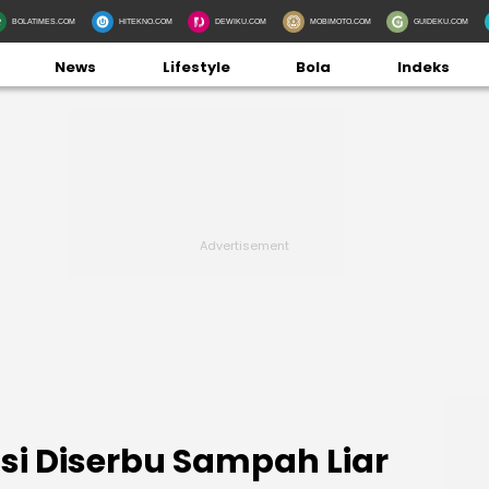
BOLATIMES.COM
HITEKNO.COM
DEWIKU.COM
MOBIMOTO.COM
GUIDEKU.COM
News
Lifestyle
Bola
Indeks
i Diserbu Sampah Liar