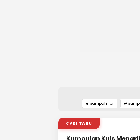
# sampah liar
# samp
CARI TAHU
Kumpulan Kuis Menari