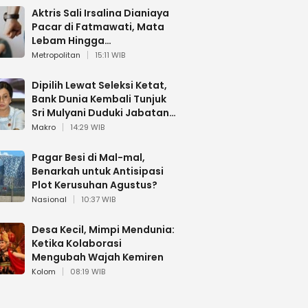
Aktris Sali Irsalina Dianiaya
Pacar di Fatmawati, Mata
Lebam Hingga
Diselamatkan Polantas
Metropolitan
15:11 WIB
Dipilih Lewat Seleksi Ketat,
Bank Dunia Kembali Tunjuk
Sri Mulyani Duduki Jabatan
Strategis
Makro
14:29 WIB
Pagar Besi di Mal-mal,
Benarkah untuk Antisipasi
Plot Kerusuhan Agustus?
Nasional
10:37 WIB
Desa Kecil, Mimpi Mendunia:
Ketika Kolaborasi
Mengubah Wajah Kemiren
Kolom
08:19 WIB