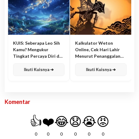
KUIS: Seberapa Leo Sih
Kalkulator Weton
Kamu? Mengukur
Online, Cek Hari Lahir
Tingkat Percaya Diri dan
Menurut Penanggalan
Karisma
Jawa
Ikuti Kuisnya ➔
Ikuti Kuisnya ➔
Komentar
👍
❤️
😂
😧
😭
😡
0
0
0
0
0
0