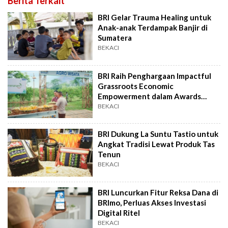
Berita Terkait
BRI Gelar Trauma Healing untuk
Anak-anak Terdampak Banjir di
Sumatera
BEKACI
BRI Raih Penghargaan Impactful
Grassroots Economic
Empowerment dalam Awards
Impact Makers 2025
BEKACI
BRI Dukung La Suntu Tastio untuk
Angkat Tradisi Lewat Produk Tas
Tenun
BEKACI
BRI Luncurkan Fitur Reksa Dana di
BRImo, Perluas Akses Investasi
Digital Ritel
BEKACI