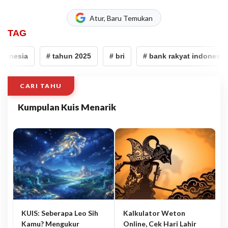
Atur, Baru Temukan
TAG
onesia
# tahun 2025
# bri
# bank rakyat indonesia
CARI TAHU
Kumpulan Kuis Menarik
KUIS: Seberapa Leo Sih
Kalkulator Weton
Kamu? Mengukur
Online, Cek Hari Lahir