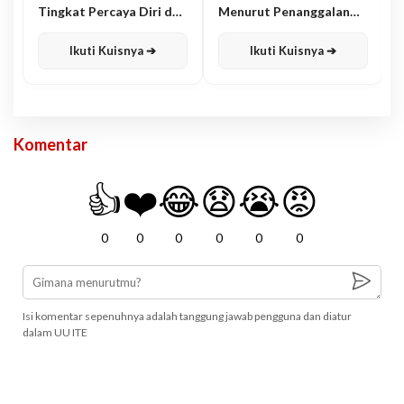
Tingkat Percaya Diri dan
Menurut Penanggalan
Karisma
Jawa
Ikuti Kuisnya ➔
Ikuti Kuisnya ➔
Komentar
👍
❤️
😂
😧
😭
😡
0
0
0
0
0
0
Isi komentar sepenuhnya adalah tanggung jawab pengguna dan diatur
dalam UU ITE