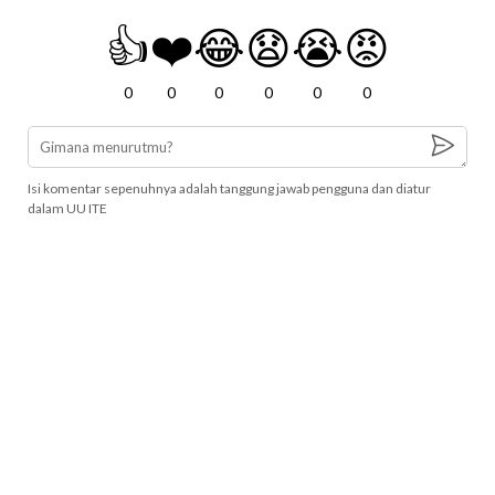
👍
❤️
😂
😧
😭
😡
0
0
0
0
0
0
Isi komentar sepenuhnya adalah tanggung jawab pengguna dan diatur
dalam UU ITE