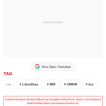
Atur, Baru Temukan
TAG
# kur
# Likuiditas
# BRI
# UMKM
# kur
# L