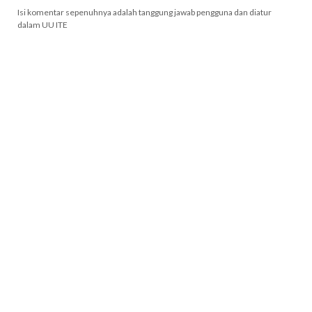
Isi komentar sepenuhnya adalah tanggung jawab pengguna dan diatur
dalam UU ITE