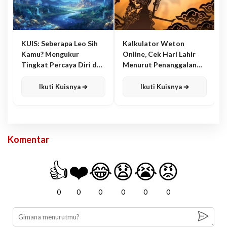
KUIS: Seberapa Leo Sih
Kalkulator Weton
Kamu? Mengukur
Online, Cek Hari Lahir
Tingkat Percaya Diri dan
Menurut Penanggalan
Karisma
Jawa
Ikuti Kuisnya ➔
Ikuti Kuisnya ➔
Komentar
👍
❤️
😂
😧
😭
😡
0
0
0
0
0
0