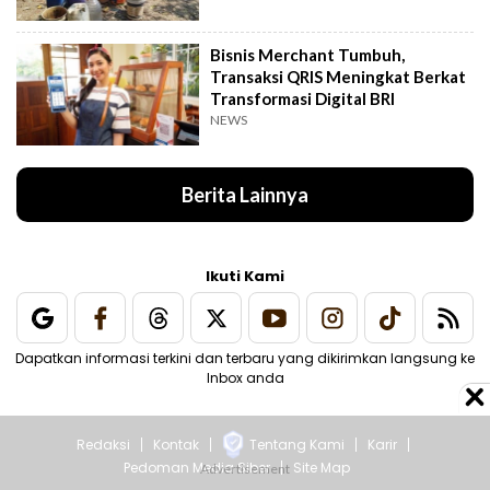
Bisnis Merchant Tumbuh,
Transaksi QRIS Meningkat Berkat
Transformasi Digital BRI
NEWS
Berita Lainnya
Ikuti Kami
Dapatkan informasi terkini dan terbaru yang dikirimkan langsung ke
Inbox anda
Redaksi
Kontak
Tentang Kami
Karir
Pedoman Media Siber
Site Map