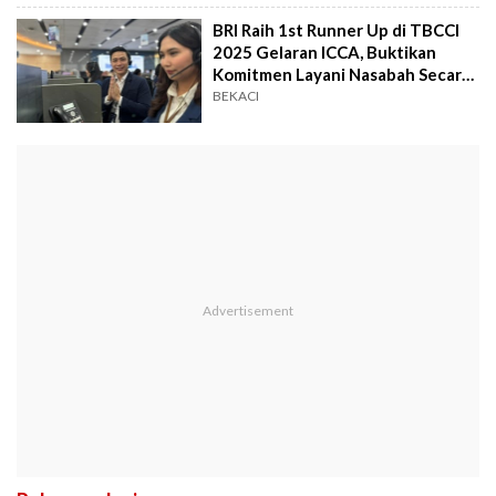
BRI Raih 1st Runner Up di TBCCI
2025 Gelaran ICCA, Buktikan
Komitmen Layani Nasabah Secara
Inovatif
BEKACI