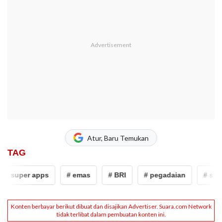
Atur, Baru Temukan
TAG
# super apps
# emas
# BRI
# pegadaian
# supe