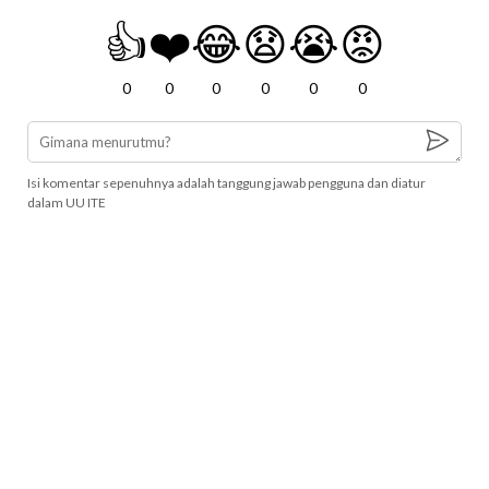
👍
❤️
😂
😧
😭
😡
0
0
0
0
0
0
Isi komentar sepenuhnya adalah tanggung jawab pengguna dan diatur
dalam UU ITE