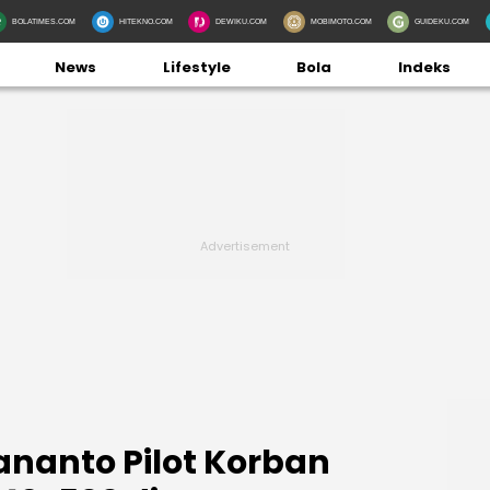
BOLATIMES.COM
HITEKNO.COM
DEWIKU.COM
MOBIMOTO.COM
GUIDEKU.COM
News
Lifestyle
Bola
Indeks
nanto Pilot Korban