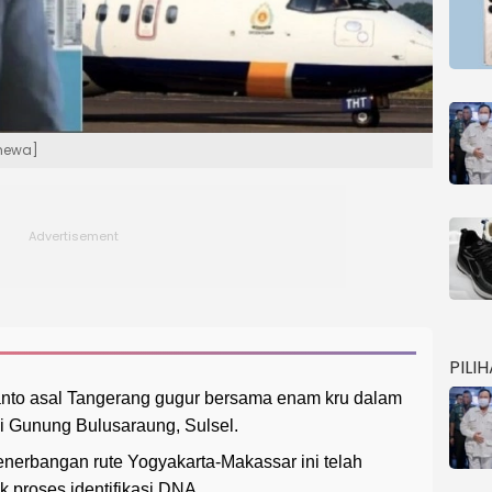
mewa]
PILI
anto asal Tangerang gugur bersama enam kru dalam
i Gunung Bulusaraung, Sulsel.
nerbangan rute Yogyakarta-Makassar ini telah
 proses identifikasi DNA.