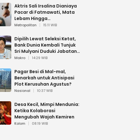
Aktris Sali Irsalina Dianiaya
Pacar di Fatmawati, Mata
Lebam Hingga
Diselamatkan Polantas
Metropolitan
15:11 WIB
Dipilih Lewat Seleksi Ketat,
Bank Dunia Kembali Tunjuk
Sri Mulyani Duduki Jabatan
Strategis
Makro
14:29 WIB
Pagar Besi di Mal-mal,
Benarkah untuk Antisipasi
Plot Kerusuhan Agustus?
Nasional
10:37 WIB
Desa Kecil, Mimpi Mendunia:
Ketika Kolaborasi
Mengubah Wajah Kemiren
Kolom
08:19 WIB