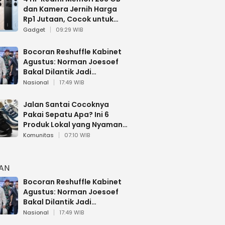
dan Kamera Jernih Harga
Rp1 Jutaan, Cocok untuk
Multitasking
Gadget
09:29 WIB
Bocoran Reshuffle Kabinet
Agustus: Norman Joesoef
Bakal Dilantik Jadi
Wamenhan RI
Nasional
17:49 WIB
Jalan Santai Cocoknya
Pakai Sepatu Apa? Ini 6
Produk Lokal yang Nyaman
Buat 17 Agustusan
Komunitas
07:10 WIB
HAN
Bocoran Reshuffle Kabinet
Agustus: Norman Joesoef
Bakal Dilantik Jadi
Wamenhan RI
Nasional
17:49 WIB