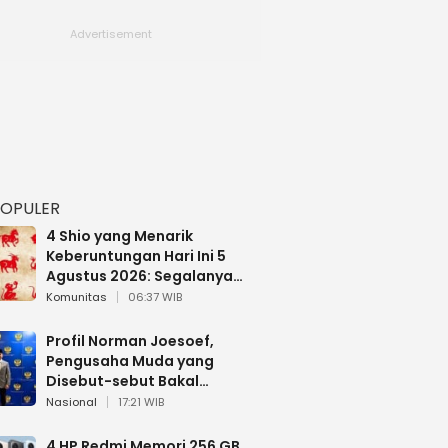
POPULER
4 Shio yang Menarik
Keberuntungan Hari Ini 5
Agustus 2026: Segalanya
Berjalan Lancar
Komunitas
06:37 WIB
Profil Norman Joesoef,
Pengusaha Muda yang
Disebut-sebut Bakal
Dilantik Jadi Wamenhan RI
Nasional
17:21 WIB
4 HP Redmi Memori 256 GB