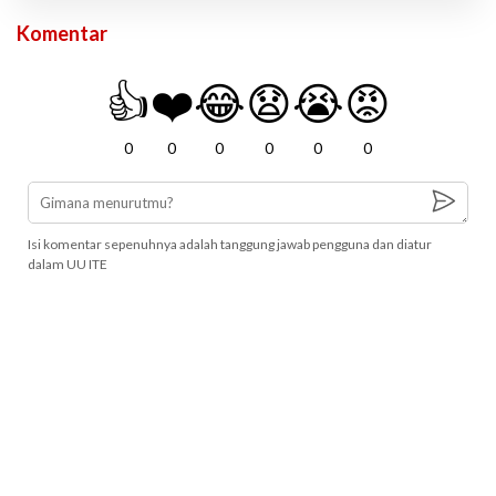
Komentar
👍
❤️
😂
😧
😭
😡
0
0
0
0
0
0
Isi komentar sepenuhnya adalah tanggung jawab pengguna dan diatur
dalam UU ITE