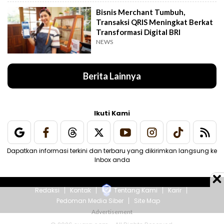
Bisnis Merchant Tumbuh,
Transaksi QRIS Meningkat Berkat
Transformasi Digital BRI
NEWS
Berita Lainnya
Ikuti Kami
Dapatkan informasi terkini dan terbaru yang dikirimkan langsung ke
Inbox anda
Redaksi
Kontak
Tentang Kami
Karir
Pedoman Media Siber
Site Map