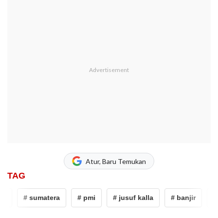
Atur, Baru Temukan
TAG
r
# sumatera
# pmi
# jusuf kalla
# banjir
# 