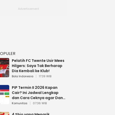
POPULER
Pelatih FC Twente Usir Mees
Hilgers: Saya Tak Berharap
Dia Kembali ke Klub!
Bola Indonesia
17:39 WIB
PIP Termin II 2026 Kapan
Cair? Ini Jadwal Lengkap
dan Cara Ceknya agar Dana
Tidak Hangus!
Komunitas
07:36 WIB
4 Shio yang Menarik