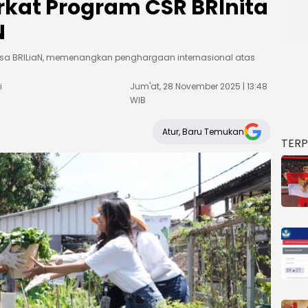
rkat Program CSR BRInita
N
Desa BRILiaN, memenangkan penghargaan internasional atas
i
Jum'at, 28 November 2025 | 13:48
WIB
Atur, Baru Temukan
TER