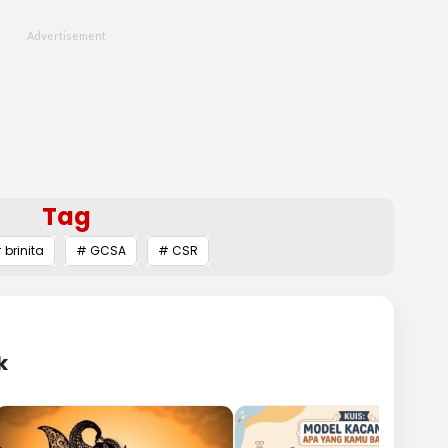
Tag
 brinita
# GCSA
# CSR
k