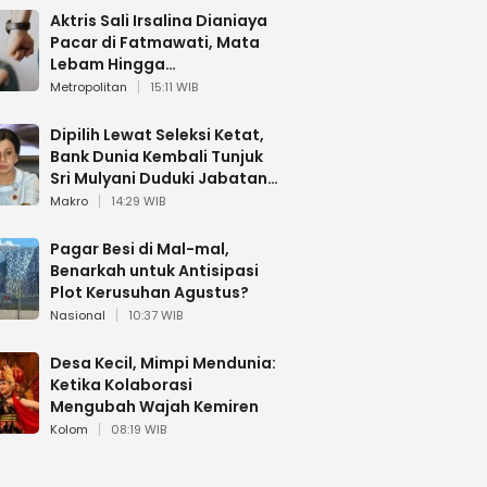
Aktris Sali Irsalina Dianiaya
Pacar di Fatmawati, Mata
Lebam Hingga
Diselamatkan Polantas
Metropolitan
15:11 WIB
Dipilih Lewat Seleksi Ketat,
Bank Dunia Kembali Tunjuk
Sri Mulyani Duduki Jabatan
Strategis
Makro
14:29 WIB
Pagar Besi di Mal-mal,
Benarkah untuk Antisipasi
Plot Kerusuhan Agustus?
Nasional
10:37 WIB
Desa Kecil, Mimpi Mendunia:
Ketika Kolaborasi
Mengubah Wajah Kemiren
Kolom
08:19 WIB