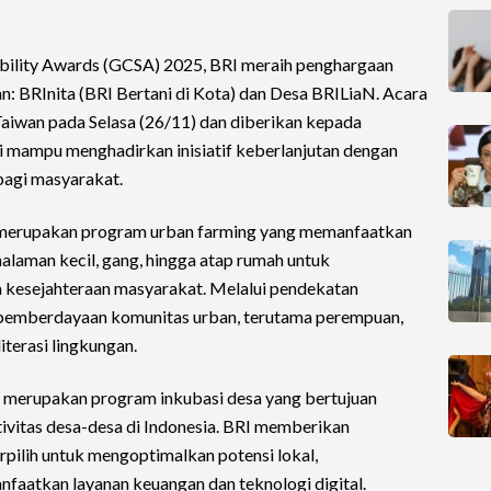
ability Awards (GCSA) 2025, BRI meraih penghargaan
n: BRInita (BRI Bertani di Kota) dan Desa BRILiaN. Acara
, Taiwan pada Selasa (26/11) dan diberikan kepada
ai mampu menghadirkan inisiatif keberlanjutan dengan
bagi masyarakat.
ri merupakan program urban farming yang memanfaatkan
halaman kecil, gang, hingga atap rumah untuk
 kesejahteraan masyarakat. Melalui pendekatan
g pemberdayaan komunitas urban, terutama perempuan,
terasi lingkungan.
 merupakan program inkubasi desa yang bertujuan
vitas desa-desa di Indonesia. BRI memberikan
rpilih untuk mengoptimalkan potensi lokal,
tkan layanan keuangan dan teknologi digital.