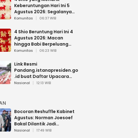
Keberuntungan Hari Ini 5
Agustus 2026: Segalanya
Berjalan Lancar
Komunitas
06:37 WIB
4 Shio Beruntung Hari Ini 4
Agustus 2026: Macan
hingga Babi Berpeluang
Dapat Kabar Baik
Komunitas
06:23 WIB
Link Resmi
Pandang.istanapresiden.go
.id buat Daftar Upacara
Bendera HUT RI di Istana
Nasional
12:13 WIB
Negara
HAN
Bocoran Reshuffle Kabinet
Agustus: Norman Joesoef
Bakal Dilantik Jadi
Wamenhan RI
Nasional
17:49 WIB