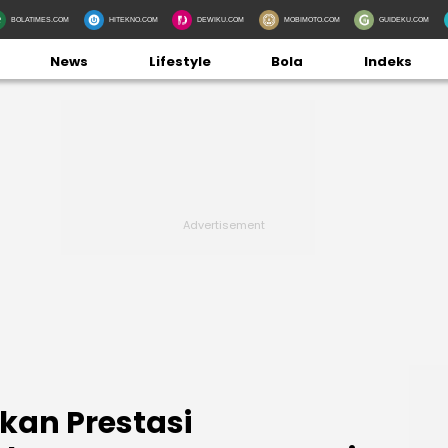
BOLATIMES.COM
HITEKNO.COM
DEWIKU.COM
MOBIMOTO.COM
GUIDEKU.COM
News
Lifestyle
Bola
Indeks
kan Prestasi