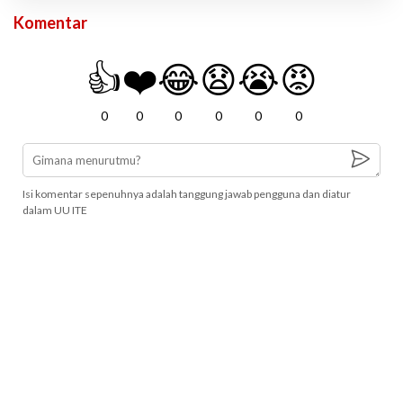
Komentar
👍
❤️
😂
😧
😭
😡
0
0
0
0
0
0
Isi komentar sepenuhnya adalah tanggung jawab pengguna dan diatur
dalam UU ITE