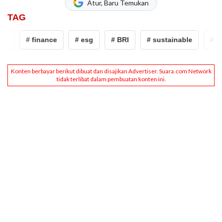
Atur, Baru Temukan
TAG
e
# finance
# esg
# BRI
# sustainable
# fin