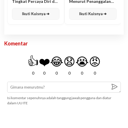
Tingkat Percaya Diri dan
Menurut Penanggalan
Karisma
Jawa
Ikuti Kuisnya ➔
Ikuti Kuisnya ➔
Komentar
👍
❤️
😂
😧
😭
😡
0
0
0
0
0
0
Isi komentar sepenuhnya adalah tanggung jawab pengguna dan diatur
dalam UU ITE