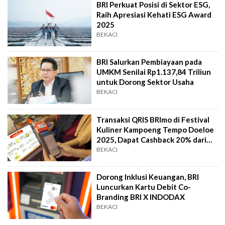
BRI Perkuat Posisi di Sektor ESG,
Raih Apresiasi Kehati ESG Award
2025
BEKACI
BRI Salurkan Pembiayaan pada
UMKM Senilai Rp1.137,84 Triliun
untuk Dorong Sektor Usaha
BEKACI
Transaksi QRIS BRImo di Festival
Kuliner Kampoeng Tempo Doeloe
2025, Dapat Cashback 20% dari
BRI
BEKACI
Dorong Inklusi Keuangan, BRI
Luncurkan Kartu Debit Co-
Branding BRI X INDODAX
BEKACI