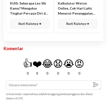
KUIS: Seberapa Leo Sih
Kalkulator Weton
Kamu? Mengukur
Online, Cek Hari Lahir
Tingkat Percaya Diri dan
Menurut Penanggalan
Karisma
Jawa
Ikuti Kuisnya ➔
Ikuti Kuisnya ➔
Komentar
👍
❤️
😂
😧
😭
😡
0
0
0
0
0
0
Isi komentar sepenuhnya adalah tanggung jawab pengguna dan diatur
dalam UU ITE