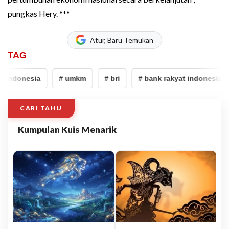
pungkas Hery. ***
Atur, Baru Temukan
TAG
 indonesia
# umkm
# bri
# bank rakyat indonesia
CARI TAHU
Kumpulan Kuis Menarik