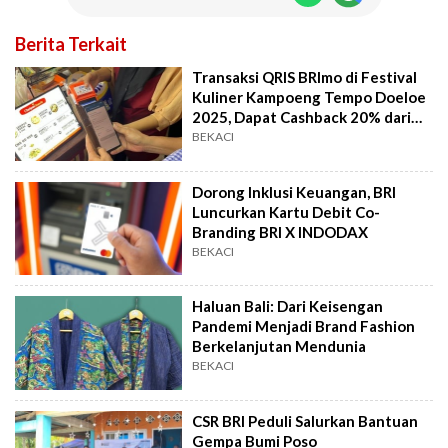
Berita Terkait
Transaksi QRIS BRImo di Festival
Kuliner Kampoeng Tempo Doeloe
2025, Dapat Cashback 20% dari
BRI
BEKACI
Dorong Inklusi Keuangan, BRI
Luncurkan Kartu Debit Co-
Branding BRI X INDODAX
BEKACI
Haluan Bali: Dari Keisengan
Pandemi Menjadi Brand Fashion
Berkelanjutan Mendunia
BEKACI
CSR BRI Peduli Salurkan Bantuan
Gempa Bumi Poso