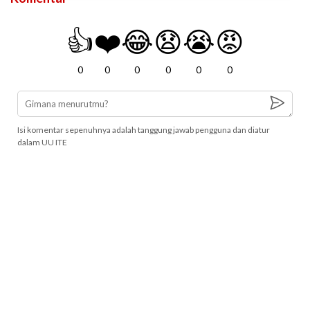
👍
❤️
😂
😧
😭
😡
0
0
0
0
0
0
Isi komentar sepenuhnya adalah tanggung jawab pengguna dan diatur
dalam UU ITE