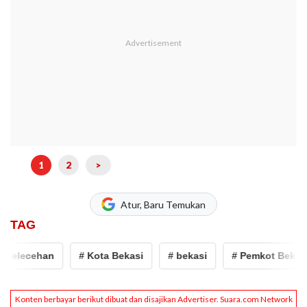
1
2
>
Atur, Baru Temukan
TAG
elecehan
# Kota Bekasi
# bekasi
# Pemkot Bekasi