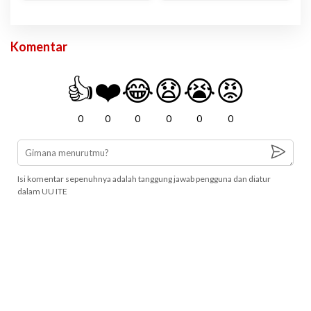
Komentar
👍
❤️
😂
😧
😭
😡
0
0
0
0
0
0
Isi komentar sepenuhnya adalah tanggung jawab pengguna dan diatur
dalam UU ITE