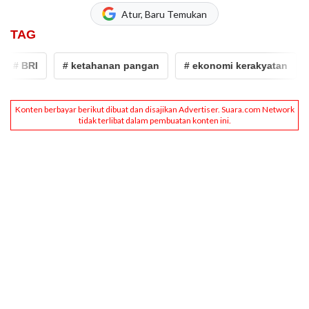
Atur, Baru Temukan
TAG
# BRI
# ketahanan pangan
# ekonomi kerakyatan
#