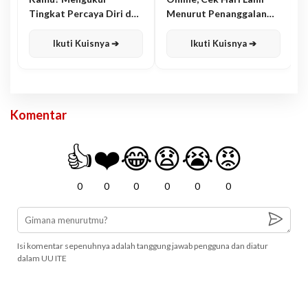
Tingkat Percaya Diri dan
Menurut Penanggalan
Karisma
Jawa
Ikuti Kuisnya ➔
Ikuti Kuisnya ➔
Komentar
👍
❤️
😂
😧
😭
😡
0
0
0
0
0
0
Isi komentar sepenuhnya adalah tanggung jawab pengguna dan diatur
dalam UU ITE