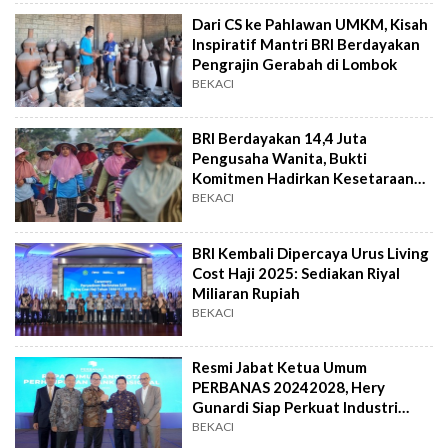
Dari CS ke Pahlawan UMKM, Kisah
Inspiratif Mantri BRI Berdayakan
Pengrajin Gerabah di Lombok
BEKACI
BRI Berdayakan 14,4 Juta
Pengusaha Wanita, Bukti
Komitmen Hadirkan Kesetaraan
Gender
BEKACI
BRI Kembali Dipercaya Urus Living
Cost Haji 2025: Sediakan Riyal
Miliaran Rupiah
BEKACI
Resmi Jabat Ketua Umum
PERBANAS 20242028, Hery
Gunardi Siap Perkuat Industri
Perbankan Nasional
BEKACI