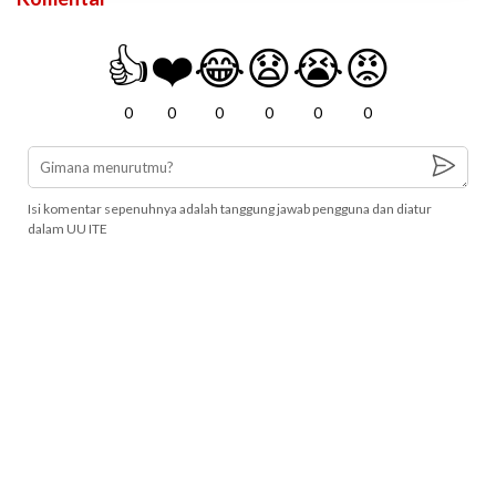
👍
❤️
😂
😧
😭
😡
0
0
0
0
0
0
Isi komentar sepenuhnya adalah tanggung jawab pengguna dan diatur
dalam UU ITE