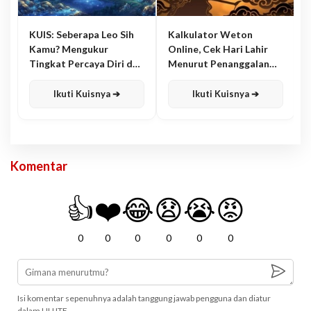
KUIS: Seberapa Leo Sih
Kalkulator Weton
Kamu? Mengukur
Online, Cek Hari Lahir
Tingkat Percaya Diri dan
Menurut Penanggalan
Karisma
Jawa
Ikuti Kuisnya ➔
Ikuti Kuisnya ➔
Komentar
👍
❤️
😂
😧
😭
😡
0
0
0
0
0
0
Isi komentar sepenuhnya adalah tanggung jawab pengguna dan diatur
dalam UU ITE