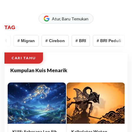
Atur, Baru Temukan
TAG
SR
# Migran
# Cirebon
# BRI
# BRI Peduli
#
CARI TAHU
Kumpulan Kuis Menarik
KUIS: Seberapa Leo Sih
Kalkulator Weton