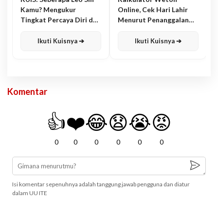
Kamu? Mengukur
Online, Cek Hari Lahir
Tingkat Percaya Diri dan
Menurut Penanggalan
Karisma
Jawa
Ikuti Kuisnya ➔
Ikuti Kuisnya ➔
Komentar
👍
❤️
😂
😧
😭
😡
0
0
0
0
0
0
Isi komentar sepenuhnya adalah tanggung jawab pengguna dan diatur
dalam UU ITE