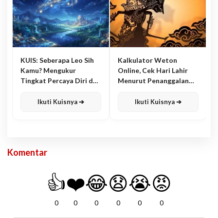
KUIS: Seberapa Leo Sih
Kalkulator Weton
Kamu? Mengukur
Online, Cek Hari Lahir
Tingkat Percaya Diri dan
Menurut Penanggalan
Karisma
Jawa
Ikuti Kuisnya ➔
Ikuti Kuisnya ➔
Komentar
👍
❤️
😂
😧
😭
😡
0
0
0
0
0
0