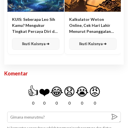
KUIS: Seberapa Leo Sih
Kalkulator Weton
Kamu? Mengukur
Online, Cek Hari Lahir
Tingkat Percaya Diri dan
Menurut Penanggalan
Karisma
Jawa
Ikuti Kuisnya ➔
Ikuti Kuisnya ➔
Komentar
👍
❤️
😂
😧
😭
😡
0
0
0
0
0
0
Isi komentar sepenuhnya adalah tanggung jawab pengguna dan diatur