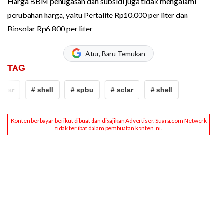
Harga BBM penugasan dan subsidi juga tidak mengalami
perubahan harga, yaitu Pertalite Rp10.000 per liter dan
Biosolar Rp6.800 per liter.
Atur, Baru Temukan
TAG
olar
# shell
# spbu
# solar
# shell