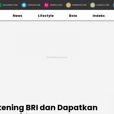
BOLATIMES.COM
HITEKNO.COM
DEWIKU.COM
MOBIMOTO.COM
GUIDEKU.COM
News
Lifestyle
Bola
Indeks
kening BRI dan Dapatkan