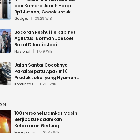
dan Kamera Jernih Harga
Rp1 Jutaan, Cocok untuk
Multitasking
Gadget
09:29 WIB
Bocoran Reshuffle Kabinet
Agustus: Norman Joesoef
Bakal Dilantik Jadi
Wamenhan RI
Nasional
17:49 WIB
Jalan Santai Cocoknya
Pakai Sepatu Apa? Ini 6
Produk Lokal yang Nyaman
Buat 17 Agustusan
Komunitas
07:10 WIB
HAN
100 Personel Damkar Masih
Berjibaku Padamkan
Kebakaran Gedung
Bapenda DKI
Metropolitan
23:47 WIB