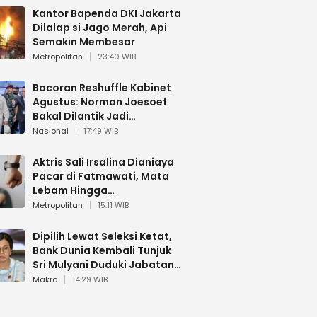
Kantor Bapenda DKI Jakarta
Dilalap si Jago Merah, Api
Semakin Membesar
Metropolitan
23:40 WIB
Bocoran Reshuffle Kabinet
Agustus: Norman Joesoef
Bakal Dilantik Jadi
Wamenhan RI
Nasional
17:49 WIB
Aktris Sali Irsalina Dianiaya
Pacar di Fatmawati, Mata
Lebam Hingga
Diselamatkan Polantas
Metropolitan
15:11 WIB
Dipilih Lewat Seleksi Ketat,
Bank Dunia Kembali Tunjuk
Sri Mulyani Duduki Jabatan
Strategis
Makro
14:29 WIB