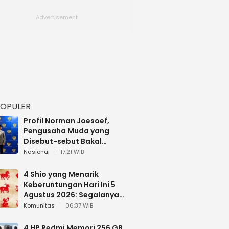
POPULER
Profil Norman Joesoef,
Pengusaha Muda yang
Disebut-sebut Bakal
Dilantik Jadi Wamenhan RI
Nasional
17:21 WIB
4 Shio yang Menarik
Keberuntungan Hari Ini 5
Agustus 2026: Segalanya
Berjalan Lancar
Komunitas
06:37 WIB
4 HP Redmi Memori 256 GB