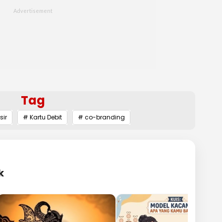
Tag
sir
# Kartu Debit
# co-branding
k