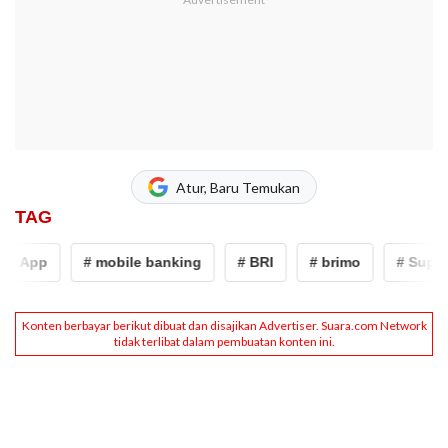
Atur, Baru Temukan
TAG
r App
# mobile banking
# BRI
# brimo
# Super 