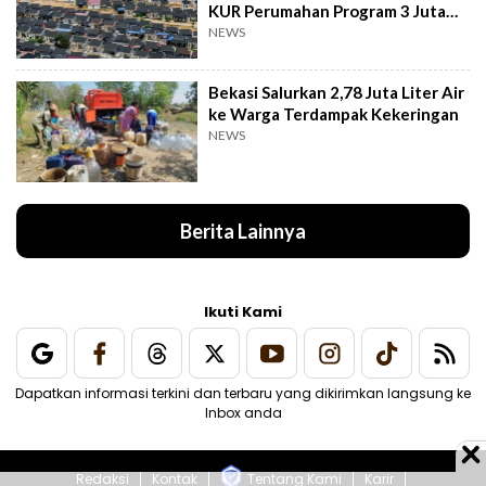
KUR Perumahan Program 3 Juta
Rumah
NEWS
Bekasi Salurkan 2,78 Juta Liter Air
ke Warga Terdampak Kekeringan
NEWS
Berita Lainnya
Ikuti Kami
Dapatkan informasi terkini dan terbaru yang dikirimkan langsung ke
Inbox anda
Redaksi
Kontak
Tentang Kami
Karir