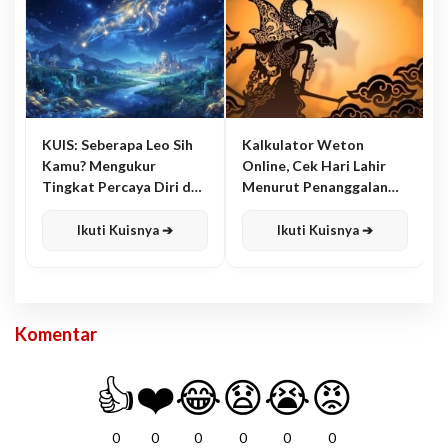
KUIS: Seberapa Leo Sih
Kalkulator Weton
Kamu? Mengukur
Online, Cek Hari Lahir
Tingkat Percaya Diri dan
Menurut Penanggalan
Karisma
Jawa
Ikuti Kuisnya ➔
Ikuti Kuisnya ➔
Komentar
👍
❤️
😂
😧
😭
😡
0
0
0
0
0
0